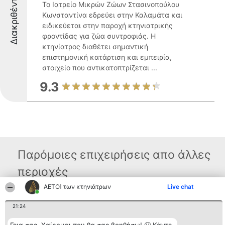
Διακριθέντες
Το Ιατρείο Μικρών Ζώων Στασινοπούλου
Κωνσταντίνα εδρεύει στην Καλαμάτα και
ειδικεύεται στην παροχή κτηνιατρικής
φροντίδας για ζώα συντροφιάς. Η
κτηνίατρος διαθέτει σημαντική
επιστημονική κατάρτιση και εμπειρία,
στοιχείο που αντικατοπτρίζεται ...
9.3
Παρόμοιες επιχειρήσεις απο άλλες
περιοχές
ΑΕΤΟΊ των κτηνιάτρων
Live chat
Διοργανωτής της
Κατάταξη
Επικοινωνία
21:24
κατάταξης
Διακριθέντες
Επικοινωνία
BEAUTIFUL COMPANY
Λίστα όλων