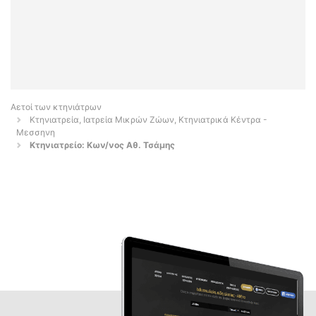
Αετοί των κτηνιάτρων
Κτηνιατρεία, Ιατρεία Μικρών Ζώων, Κτηνιατρικά Κέντρα -
Μεσσηνη
Κτηνιατρείο: Κων/νος Αθ. Τσάμης