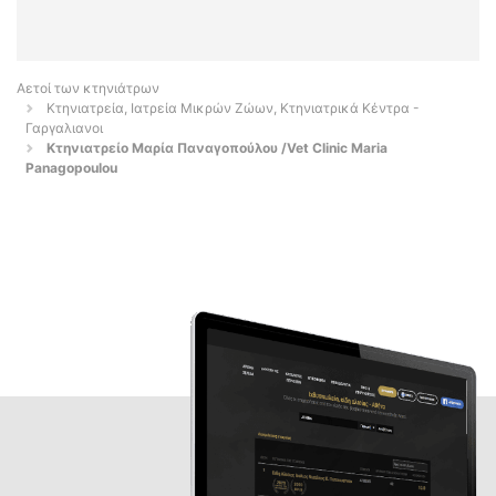
Αετοί των κτηνιάτρων
Κτηνιατρεία, Ιατρεία Μικρών Ζώων, Κτηνιατρικά Κέντρα -
Γαργαλιανοι
Κτηνιατρείο Μαρία Παναγοπούλου /Vet Clinic Maria
Panagopoulou