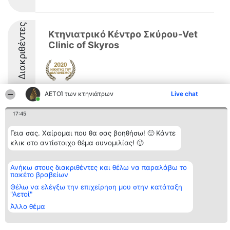
Διακριθέντες
Κτηνιατρικό Κέντρο Σκύρου-Vet
Clinic of Skyros
ΑΕΤΟΊ των κτηνιάτρων
Live chat
17:45
Διοργανωτής της
Κατάταξη
Επικοινωνία
Γεια σας. Χαίρομαι που θα σας βοηθήσω! 🙂 Κάντε
κατάταξης
Διακριθέντες
Επικοινωνία
κλικ στο αντίστοιχο θέμα συνομιλίας! 🙂
BEAUTIFUL COMPANY
Λίστα όλων
Μονοπρόσωπη ΙΚΕ
των
ΤΗΛ. ΕΠΙΚΟΙΝΩΝΙΑΣ:
διακριθέντων
Ανήκω στους διακριθέντες και θέλω να παραλάβω το
2104128019
Μεθοδολογία
πακέτο βραβείων
email:
Όροι &
aetoi@beautifulcompany.co
προϋποθέσεις
Θέλω να ελέγξω την επιχείρηση μου στην κατάταξη
"Αετοί"
ΠΟΛΙΤΙΚΗ
ΑΠΟΡΡΗΤΟΥ
Άλλο θέμα