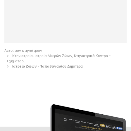
Αετοί των κτηνιάτρων
Κτηνιατρεία, Ιατρεία Μικρών Ζώων, Κτηνιατρικά Κέντρα -
Σχηματαρι
Ιατρείο Ζώων -Παπαθανασίου Δήμητρα