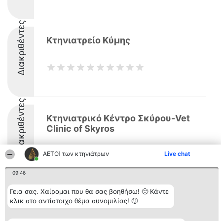
Διακριθέντες
Κτηνιατρείο Κύμης
Διακριθέντες
Κτηνιατρικό Κέντρο Σκύρου-Vet
Clinic of Skyros
ΑΕΤΟΊ των κτηνιάτρων
Live chat
09:46
Γεια σας. Χαίρομαι που θα σας βοηθήσω! 🙂 Κάντε
Διοργανωτής της
Κατάταξη
Επικοινωνία
κλικ στο αντίστοιχο θέμα συνομιλίας! 🙂
κατάταξης
Διακριθέντες
Επικοινωνία
BEAUTIFUL COMPANY
Λίστα όλων
Μονοπρόσωπη ΙΚΕ
των