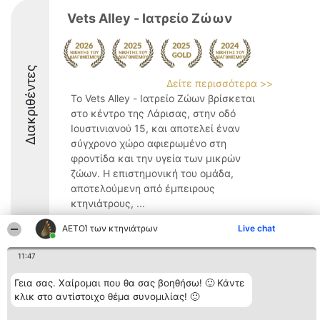
Vets Alley - Ιατρείο Ζώων
Διακριθέντες
Δείτε περισσότερα >>
Το Vets Alley - Ιατρείο Ζώων βρίσκεται
στο κέντρο της Λάρισας, στην οδό
Ιουστινιανού 15, και αποτελεί έναν
σύγχρονο χώρο αφιερωμένο στη
φροντίδα και την υγεία των μικρών
ζώων. Η επιστημονική του ομάδα,
αποτελούμενη από έμπειρους
κτηνιάτρους, ...
10
ΑΕΤΟΊ των κτηνιάτρων
Live chat
11:47
Διοργανωτής της
Κατάταξη
Επικοινωνία
Γεια σας. Χαίρομαι που θα σας βοηθήσω! 🙂 Κάντε
κατάταξης
Διακριθέντες
Επικοινωνία
κλικ στο αντίστοιχο θέμα συνομιλίας! 🙂
BEAUTIFUL COMPANY
Λίστα όλων
Μονοπρόσωπη ΙΚΕ
των