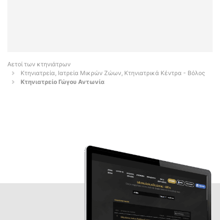
Αετοί των κτηνιάτρων
Κτηνιατρεία, Ιατρεία Μικρών Ζώων, Κτηνιατρικά Κέντρα - Βόλος
Κτηνιατρείο Γώγου Αντωνία