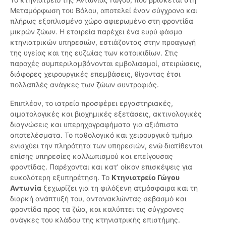
Μεταμόρφωση του Βόλου, αποτελεί έναν σύγχρονο και
πλήρως εξοπλισμένο χώρο αφιερωμένο στη φροντίδα
μικρών ζώων. Η εταιρεία παρέχει ένα ευρύ φάσμα
κτηνιατρικών υπηρεσιών, εστιάζοντας στην προαγωγή
της υγείας και της ευζωίας των κατοικιδίων. Στις
παροχές συμπεριλαμβάνονται εμβολιασμοί, στειρώσεις,
διάφορες χειρουργικές επεμβάσεις, θίγοντας έτσι
πολλαπλές ανάγκες των ζώων συντροφιάς.
Επιπλέον, το ιατρείο προσφέρει εργαστηριακές,
αιματολογικές και βιοχημικές εξετάσεις, ακτινολογικές
διαγνώσεις και υπερηχογραφήματα για αξιόπιστα
αποτελέσματα. Το παθολογικό και χειρουργικό τμήμα
ενισχύει την πληρότητα των υπηρεσιών, ενώ διατίθενται
επίσης υπηρεσίες καλλωπισμού και επείγουσας
φροντίδας. Παρέχονται και κατ’ οίκον επισκέψεις για
ευκολότερη εξυπηρέτηση. Το
Κτηνιατρείο Γώγου
Αντωνία
ξεχωρίζει για τη φιλόξενη ατμόσφαιρα και τη
διαρκή ανάπτυξή του, αντανακλώντας σεβασμό και
φροντίδα προς τα ζώα, και καλύπτει τις σύγχρονες
ανάγκες του κλάδου της κτηνιατρικής επιστήμης.