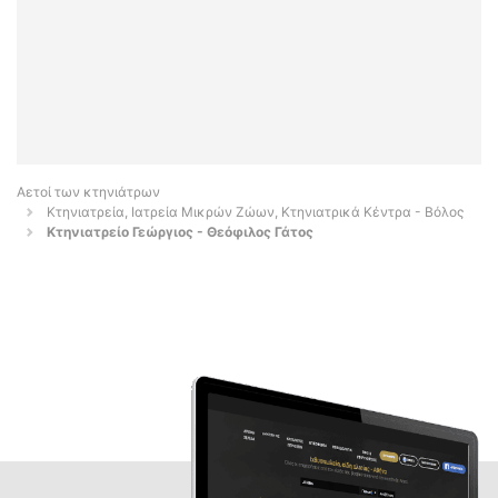
Αετοί των κτηνιάτρων
Κτηνιατρεία, Ιατρεία Μικρών Ζώων, Κτηνιατρικά Κέντρα - Βόλος
Κτηνιατρείο Γεώργιος - Θεόφιλος Γάτος