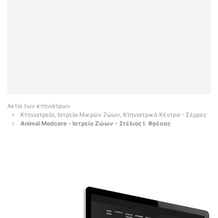
Αετοί των κτηνιάτρων
Κτηνιατρεία, Ιατρεία Μικρών Ζώων, Κτηνιατρικά Κέντρα - Σέρρες
Animal Medcare - Ιατρείο Ζώων - Στέλιος Ι. Φρέσας