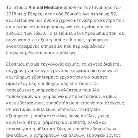
Το ιατρείο
Animal Medcare
ιδρύθηκε τον Ιανουάριο του
2018 στις Σέρρες, στην οδό Εθνικής Αντιστάσεως 52,
και λειτουργεί ως ένα σύγχρονο κτηνιατρικό κέντρο που
επικεντρώνεται στην προαγωγή της υγείας και της
ευζωίας των ζώων. Το εξειδικευμένο προσωπικό του, σε
συνεργασία με εξωτερικούς ειδικούς, προσφέρει
ολοκληρωμένες υπηρεσίες που περιλαμβάνουν
διάγνωση, θεραπεία και πρόληψη.
Εξοπλισμένο με τεχνολογία αιχμής, το κέντρο διαθέτει
σύγχρονη χειρουργική μονάδα, ψηφιακό ακτινολογικό
και πλήρως εξοπλισμένο εργαστήριο για άμεσες
αιματολογικές και βιοχημικές εξετάσεις. Οι
παρεχόμενες υπηρεσίες καλύπτουν ποικιλία
παθολογικών και χειρουργικών περιστατικών, καθώς
και εμβολιασμούς, τοποθετήσεις microchip και ελέγχους
σημαντικών ασθενειών. Επιπλέον, το ιατρείο
εξυπηρετεί μικρά κατοικίδια, όπως σκύλοι, γάτες,
κουνέλια, πτηνά, χάμστερ και ερπετά, αλλά και
παραγωγικά ή αθλητικά ζώα, συμπεριλαμβανομένων
αγελάδων, αιγοπροβάτων και αλόγων, εξασφαλίζοντας