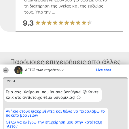
τη διατήρηση της υγείας και της ευζωίας
τους. Υπό την ...
9.3
Παρόμοιες επιχειρήσεις απο άλλες
περιοχές
ΑΕΤΟΊ των κτηνιάτρων
Live chat
22:34
Διοργανωτής της
Κατάταξη
Επικοινωνία
Γεια σας. Χαίρομαι που θα σας βοηθήσω! 🙂 Κάντε
κατάταξης
Διακριθέντες
Επικοινωνία
κλικ στο αντίστοιχο θέμα συνομιλίας! 🙂
BEAUTIFUL COMPANY
Λίστα όλων
Μονοπρόσωπη ΙΚΕ
των
ΤΗΛ. ΕΠΙΚΟΙΝΩΝΙΑΣ:
διακριθέντων
Ανήκω στους διακριθέντες και θέλω να παραλάβω το
2104128019
Μεθοδολογία
πακέτο βραβείων
email:
Όροι &
aetoi@beautifulcompany.co
προϋποθέσεις
Θέλω να ελέγξω την επιχείρηση μου στην κατάταξη
ΠΟΛΙΤΙΚΗ
"Αετοί"