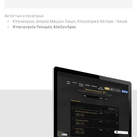
Αετοί των κτηνιάτρων
Κτηνιατρεία, Ιατρεία Μικρών Ζώων, Κτηνιατρικά Κέντρα - Χανιά
Κτηνιατρείο Τσεσμές Αλέξανδρος