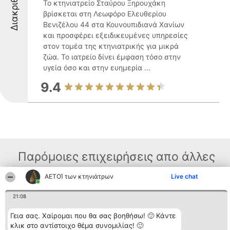
Διακριθέντες
Το κτηνιατρείο Σταύρου Ξηρουχάκη
βρίσκεται στη Λεωφόρο Ελευθερίου
Βενιζέλου 44 στα Κουνουπιδιανά Χανίων
και προσφέρει εξειδικευμένες υπηρεσίες
στον τομέα της κτηνιατρικής για μικρά
ζώα. Το ιατρείο δίνει έμφαση τόσο στην
υγεία όσο και στην ευημερία ...
9.4
Παρόμοιες επιχειρήσεις απο άλλες
περιοχές
ΑΕΤΟΊ των κτηνιάτρων
Live chat
21:08
Διοργανωτής της
Κατάταξη
Επικοινωνία
κατάταξης
Γεια σας. Χαίρομαι που θα σας βοηθήσω! 🙂 Κάντε
Διακριθέντες
Επικοινωνία
BEAUTIFUL COMPANY
Λίστα όλων
κλικ στο αντίστοιχο θέμα συνομιλίας! 🙂