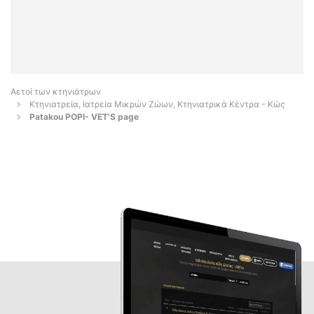
Αετοί των κτηνιάτρων
Κτηνιατρεία, Ιατρεία Μικρών Ζώων, Κτηνιατρικά Κέντρα - Κώς
Patakou POPI- VET'S page