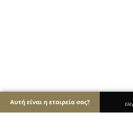
Αυτή είναι η εταιρεία σας?
Ελέ
Αετοί των κτηνιάτρων
Κτηνιατρεία, Ιατρεία Μι