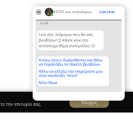
ΑΕΤΟΊ των κτηνιάτρων
Live chat
01:48
Γεια σας. Χαίρομαι που θα σας
βοηθήσω! 🙂 Κάντε κλικ στο
αντίστοιχο θέμα συνομιλίας! 🙂
Ανήκω στους διακριθέντες και θέλω
να παραλάβω το πακέτο βραβείων
Θέλω να ελέγξω την επιχείρηση μου
στην κατάταξη "Αετοί"
Άλλο θέμα
Έλεγχος
τε την επιτυχία σας.