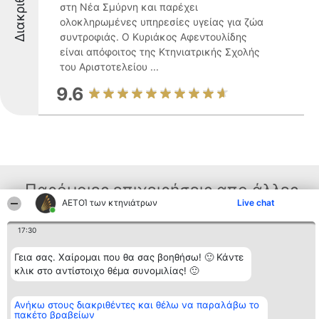
Διακριθέντες
στη Νέα Σμύρνη και παρέχει
ολοκληρωμένες υπηρεσίες υγείας για ζώα
συντροφιάς. Ο Κυριάκος Αφεντουλίδης
είναι απόφοιτος της Κτηνιατρικής Σχολής
του Αριστοτελείου ...
9.6
Παρόμοιες επιχειρήσεις απο άλλες
ΑΕΤΟΊ των κτηνιάτρων
Live chat
περιοχές
17:30
Γεια σας. Χαίρομαι που θα σας βοηθήσω! 🙂 Κάντε
Διοργανωτής της
Κατάταξη
Επικοινωνία
κλικ στο αντίστοιχο θέμα συνομιλίας! 🙂
κατάταξης
Διακριθέντες
Επικοινωνία
BEAUTIFUL COMPANY
Λίστα όλων
Μονοπρόσωπη ΙΚΕ
των
ΤΗΛ. ΕΠΙΚΟΙΝΩΝΙΑΣ:
Ανήκω στους διακριθέντες και θέλω να παραλάβω το
διακριθέντων
πακέτο βραβείων
2104128019
Μεθοδολογία