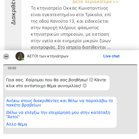
Διακριθέντες
Δείτε περισσότερα >>
Το κτηνιατρείο Οκκάς Κωνσταντίνος
είναι εγκατεστημένο στα Τρίκαλα, επί
της οδού Κανούτα 13, και ειδικεύεται
στην παροχή πλήρους φάσματος
κτηνιατρικών υπηρεσιών, με εστίαση
στην υγεία και ευημερία μικρών ζώων
συντροφιάς. Στο ιατρείο διατίθενται ...
ΑΕΤΟΊ των κτηνιάτρων
Live chat
9
03:50
Γεια σας. Χαίρομαι που θα σας βοηθήσω! 🙂 Κάντε
Διοργανωτής της
Κατάταξη
Επικοινωνία
κατάταξης
κλικ στο αντίστοιχο θέμα συνομιλίας! 🙂
Διακριθέντες
Επικοινωνία
BEAUTIFUL COMPANY
Λίστα όλων
Μονοπρόσωπη ΙΚΕ
των
ΤΗΛ. ΕΠΙΚΟΙΝΩΝΙΑΣ:
διακριθέντων
Ανήκω στους διακριθέντες και θέλω να παραλάβω το
2104128019
Μεθοδολογία
πακέτο βραβείων
email:
Όροι &
Θέλω να ελέγξω την επιχείρηση μου στην κατάταξη
aetoi@beautifulcompany.co
προϋποθέσεις
"Αετοί"
ΠΟΛΙΤΙΚΗ
ΑΠΟΡΡΗΤΟΥ
Άλλο θέμα