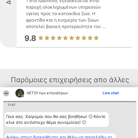
1 στα Ιωάννινα, εξειδικεύεται στην
παροχή ολοκληρωμένων υπηρεσιών
υγείας προς τα κατοικίδια ζώα. Η
φροντίδα και η ευημερία των ζώων
αποτελεί βασική προτεραιότητα του ...
9.8
Παρόμοιες επιχειρήσεις απο άλλες
περιοχές
ΑΕΤΟΊ των κτηνιάτρων
Live chat
11:47
Διοργανωτής της
Κατάταξη
Επικοινωνία
κατάταξης
Διακριθέντες
Επικοινωνία
Γεια σας. Χαίρομαι που θα σας βοηθήσω! 🙂 Κάντε
BEAUTIFUL COMPANY
Λίστα όλων
κλικ στο αντίστοιχο θέμα συνομιλίας! 🙂
Μονοπρόσωπη ΙΚΕ
των
ΤΗΛ. ΕΠΙΚΟΙΝΩΝΙΑΣ:
διακριθέντων
2104128019
Μεθοδολογία
Ανήκω στους διακριθέντες και θέλω να παραλάβω το