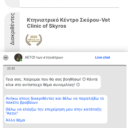
Διακριθέντες
Κτηνιατρικό Κέντρο Σκύρου-Vet
Clinic of Skyros
ΑΕΤΟΊ των κτηνιάτρων
Live chat
22:32
Διοργανωτής της
Κατάταξη
Επικοινωνία
κατάταξης
Διακριθέντες
Επικοινωνία
Γεια σας. Χαίρομαι που θα σας βοηθήσω! 🙂 Κάντε
BEAUTIFUL COMPANY
Λίστα όλων
κλικ στο αντίστοιχο θέμα συνομιλίας! 🙂
Μονοπρόσωπη ΙΚΕ
των
ΤΗΛ. ΕΠΙΚΟΙΝΩΝΙΑΣ:
διακριθέντων
2104128019
Μεθοδολογία
Ανήκω στους διακριθέντες και θέλω να παραλάβω το
email:
Όροι &
πακέτο βραβείων
aetoi@beautifulcompany.co
προϋποθέσεις
ΠΟΛΙΤΙΚΗ
Θέλω να ελέγξω την επιχείρηση μου στην κατάταξη
"Αετοί"
ΑΠΟΡΡΗΤΟΥ
Άλλο θέμα