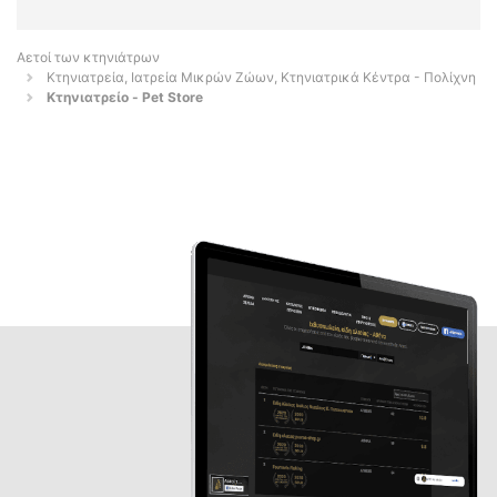
Αετοί των κτηνιάτρων
Κτηνιατρεία, Ιατρεία Μικρών Ζώων, Κτηνιατρικά Κέντρα - Πολίχνη
Κτηνιατρείο - Pet Store