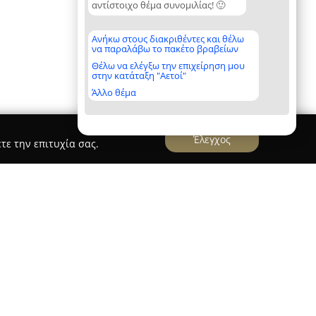
αντίστοιχο θέμα συνομιλίας! 🙂
Ανήκω στους διακριθέντες και θέλω
να παραλάβω το πακέτο βραβείων
Θέλω να ελέγξω την επιχείρηση μου
στην κατάταξη "Αετοί"
Άλλο θέμα
Έλεγχος
τε την επιτυχία σας.
εργκελίδου Ειρήνη
που βρίσκεται στην