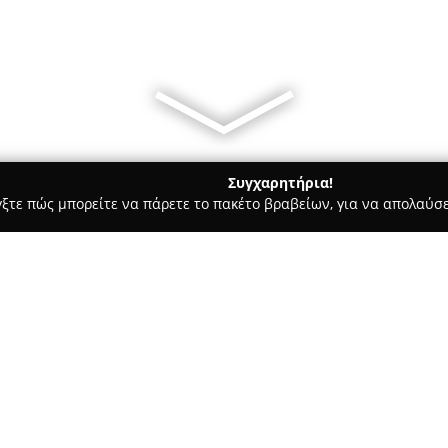
Συγχαρητήρια!
γξτε πώς μπορείτε να πάρετε το πακέτο βραβείων, για να απολαύσε
κρών Ζώων, Κτηνιατρικά Κέντρα - Κομοτηνή
υ Ειρήνη- Τζιώτζιου Λαμπρινή
ργκελίδου Ειρήνη-
Σχετικά με την εταιρεία:
Το
Ιατρείο Μικρών Ζώων - Σ