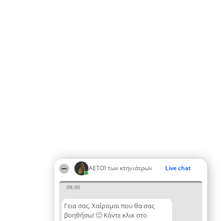
ΑΕΤΟΊ των κτηνιάτρων
Live chat
08:30
Γεια σας. Χαίρομαι που θα σας
βοηθήσω! 🙂 Κάντε κλικ στο