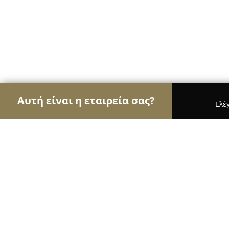
Αυτή είναι η εταιρεία σας?
Ελέ
Αετοί των κτηνιάτρων
Κτηνιατρεία, Ιατρεία Μι
Animal care Κτηνιατρικό Κέντρο Σεργκελίδο
Animal care Κτηνιατρικό Κέντρο Σε
Τζιώτζιου Λαμπρινή