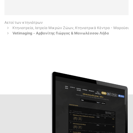
Αετοί των κτηνιάτρων
Κτηνιατρεία, Ιατρεία Μικρών Ζώων, Κτηνιατρικά Κέντρα - Μαρούσι
Vetimaging - Αρβανίτης Γιώργος & Μανωλέσσου Λήδα