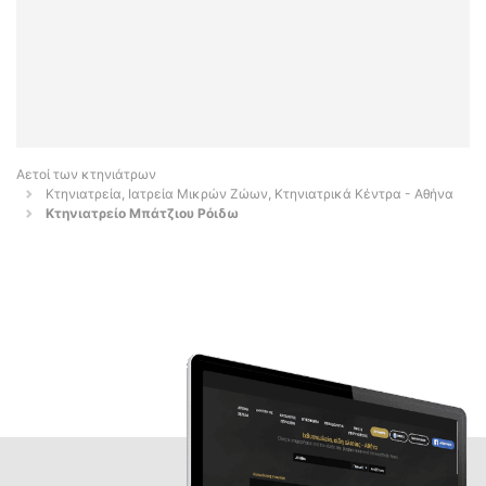
Αετοί των κτηνιάτρων
Κτηνιατρεία, Ιατρεία Μικρών Ζώων, Κτηνιατρικά Κέντρα - Αθήνα
Κτηνιατρείο Μπάτζιου Ρόιδω