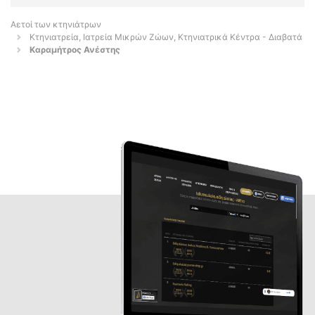
Αετοί των κτηνιάτρων
Κτηνιατρεία, Ιατρεία Μικρών Ζώων, Κτηνιατρικά Κέντρα - Διαβατά
Καραμήτρος Ανέστης