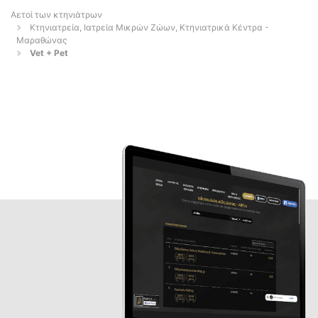
Αετοί των κτηνιάτρων
Κτηνιατρεία, Ιατρεία Μικρών Ζώων, Κτηνιατρικά Κέντρα -
Μαραθώνας
Vet + Pet