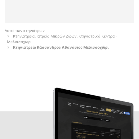
Αετοί των κτηνιάτρων
Κτηνιατρεία, Ιατρεία Μικρών Ζώων, Κτηνιατρικά Κέντρα -
Μελισσοχωρι
Κτηνιατρείο Κάσσανδρος Αθανάσιος Μελισσοχώρι