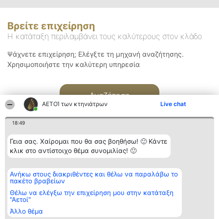
Βρείτε επιχείρηση
Η κατάταξη περιλαμβάνει τους καλύτερους στον κλάδο
Ψάχνετε επιχείρηση; Ελέγξτε τη μηχανή αναζήτησης.
Χρησιμοποιήστε την καλύτερη υπηρεσία
Αναζήτηση
ΑΕΤΟΊ των κτηνιάτρων
Live chat
18:49
Γεια σας. Χαίρομαι που θα σας βοηθήσω! 🙂 Κάντε
κλικ στο αντίστοιχο θέμα συνομιλίας! 🙂
Διοργανωτής της
Κατάταξη
Επικοινωνία
Ανήκω στους διακριθέντες και θέλω να παραλάβω το
κατάταξης
Διακριθέντες
Επικοινωνία
πακέτο βραβείων
BEAUTIFUL COMPANY
Λίστα όλων
Μονοπρόσωπη ΙΚΕ
των
Θέλω να ελέγξω την επιχείρηση μου στην κατάταξη
ΤΗΛ. ΕΠΙΚΟΙΝΩΝΙΑΣ:
διακριθέντων
"Αετοί"
2104128019
Μεθοδολογία
Άλλο θέμα
email:
Όροι &
aetoi@beautifulcompany.co
προϋποθέσεις