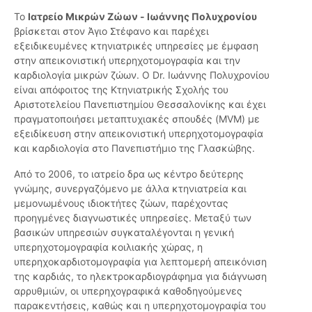
Το
Ιατρείο Μικρών Ζώων - Ιωάννης Πολυχρονίου
βρίσκεται στον Άγιο Στέφανο και παρέχει
εξειδικευμένες κτηνιατρικές υπηρεσίες με έμφαση
στην απεικονιστική υπερηχοτομογραφία και την
καρδιολογία μικρών ζώων. Ο Dr. Ιωάννης Πολυχρονίου
είναι απόφοιτος της Κτηνιατρικής Σχολής του
Αριστοτελείου Πανεπιστημίου Θεσσαλονίκης και έχει
πραγματοποιήσει μεταπτυχιακές σπουδές (MVM) με
εξειδίκευση στην απεικονιστική υπερηχοτομογραφία
και καρδιολογία στο Πανεπιστήμιο της Γλασκώβης.
Από το 2006, το ιατρείο δρα ως κέντρο δεύτερης
γνώμης, συνεργαζόμενο με άλλα κτηνιατρεία και
μεμονωμένους ιδιοκτήτες ζώων, παρέχοντας
προηγμένες διαγνωστικές υπηρεσίες. Μεταξύ των
βασικών υπηρεσιών συγκαταλέγονται η γενική
υπερηχοτομογραφία κοιλιακής χώρας, η
υπερηχοκαρδιοτομογραφία για λεπτομερή απεικόνιση
της καρδιάς, το ηλεκτροκαρδιογράφημα για διάγνωση
αρρυθμιών, οι υπερηχογραφικά καθοδηγούμενες
παρακεντήσεις, καθώς και η υπερηχοτομογραφία του