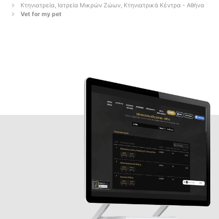
Κτηνιατρεία, Ιατρεία Μικρών Ζώων, Κτηνιατρικά Κέντρα - Αθήνα
Vet for my pet