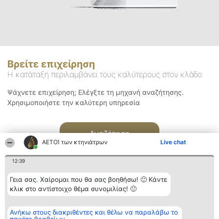
Βρείτε επιχείρηση
Η κατάταξη περιλαμβάνει τους καλύτερους στον κλάδο
Ψάχνετε επιχείρηση; Ελέγξτε τη μηχανή αναζήτησης.
Χρησιμοποιήστε την καλύτερη υπηρεσία
Αναζήτηση
ΑΕΤΟΊ των κτηνιάτρων
Live chat
12:39
Γεια σας. Χαίρομαι που θα σας βοηθήσω! 🙂 Κάντε
κλικ στο αντίστοιχο θέμα συνομιλίας! 🙂
Διοργανωτής της
Κατάταξη
Επικοινωνία
Ανήκω στους διακριθέντες και θέλω να παραλάβω το
κατάταξης
Διακριθέντες
Επικοινωνία