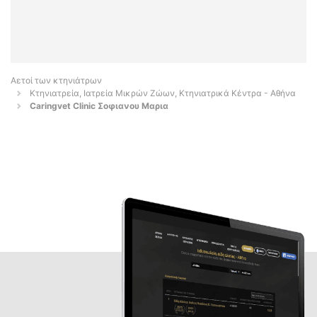
Αετοί των κτηνιάτρων
Κτηνιατρεία, Ιατρεία Μικρών Ζώων, Κτηνιατρικά Κέντρα - Αθήνα
Caringvet Clinic Σοφιανου Μαρια