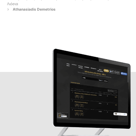
Λιόσια
Athanasiadis Demetrios