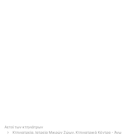
Αετοί των κτηνιάτρων
Κτηνιατρεία, Ιατρεία Μικρών Ζώων, Κτηνιατρικά Κέντρα - Άνω