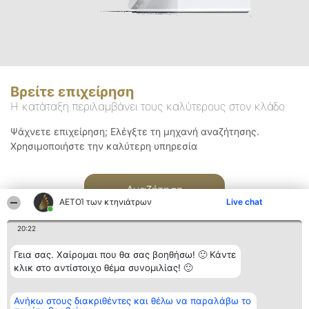
Βρείτε επιχείρηση
Η κατάταξη περιλαμβάνει τους καλύτερους στον κλάδο
Ψάχνετε επιχείρηση; Ελέγξτε τη μηχανή αναζήτησης.
Χρησιμοποιήστε την καλύτερη υπηρεσία
Αναζήτηση
ΑΕΤΟΊ των κτηνιάτρων
Live chat
20:22
Γεια σας. Χαίρομαι που θα σας βοηθήσω! 🙂 Κάντε
κλικ στο αντίστοιχο θέμα συνομιλίας! 🙂
Διοργανωτής της
Κατάταξη
Επικοινωνία
Ανήκω στους διακριθέντες και θέλω να παραλάβω το
κατάταξης
Διακριθέντες
Επικοινωνία