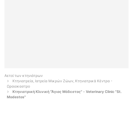
Αετοί των κτηνιάτρων
Κτηνιατρεία, Ιατρεία Μικρών Ζώων, Κτηνιατρικά Κέντρα -
Ωραιοκαστρο
Κτηνιατρική Κλινική "Άγιος Μόδεστος" - Veterinary Clinic "St.
Modestos"