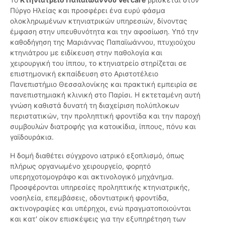
Πύργο Ηλείας και προσφέρει ένα ευρύ φάσμα
ολοκληρωμένων κτηνιατρικών υπηρεσιών, δίνοντας
έμφαση στην υπευθυνότητα και την αφοσίωση. Υπό την
καθοδήγηση της Μαριάννας Παπαϊωάννου, πτυχιούχου
κτηνιάτρου με ειδίκευση στην παθολογία και
χειρουργική του ίππου, το κτηνιατρείο στηρίζεται σε
επιστημονική εκπαίδευση στο Αριστοτέλειο
Πανεπιστήμιο Θεσσαλονίκης και πρακτική εμπειρία σε
πανεπιστημιακή κλινική στο Παρίσι. Η εκτεταμένη αυτή
γνώση καθιστά δυνατή τη διαχείριση πολύπλοκων
περιστατικών, την προληπτική φροντίδα και την παροχή
συμβουλών διατροφής για κατοικίδια, ίππους, πόνυ και
γαϊδουράκια.
Η δομή διαθέτει σύγχρονο ιατρικό εξοπλισμό, όπως
πλήρως οργανωμένο χειρουργείο, φορητό
υπερηχοτομογράφο και ακτινολογικό μηχάνημα.
Προσφέρονται υπηρεσίες προληπτικής κτηνιατρικής,
νοσηλεία, επεμβάσεις, οδοντιατρική φροντίδα,
ακτινογραφίες και υπέρηχοι, ενώ πραγματοποιούνται
και κατ' οίκον επισκέψεις για την εξυπηρέτηση των