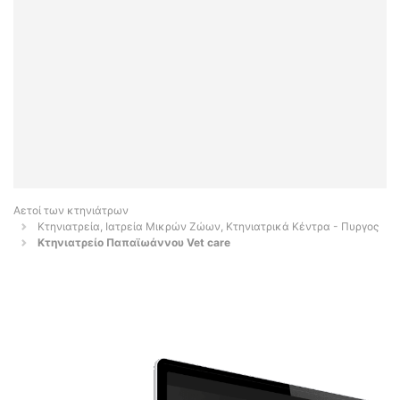
Αετοί των κτηνιάτρων
Κτηνιατρεία, Ιατρεία Μικρών Ζώων, Κτηνιατρικά Κέντρα - Πυργος
Κτηνιατρείο Παπαϊωάννου Vet care