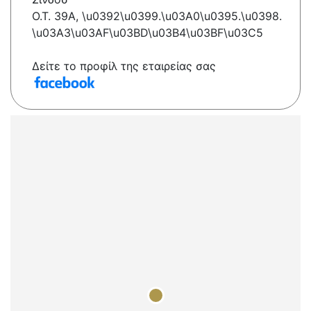
O.T. 39A, \u0392\u0399.\u03A0\u0395.\u0398.
\u03A3\u03AF\u03BD\u03B4\u03BF\u03C5
Δείτε το προφίλ της εταιρείας σας