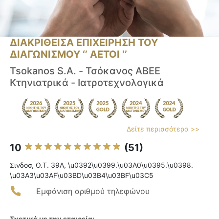
ΔΙΑΚΡΙΘΕΙΣΑ ΕΠΙΧΕΙΡΗΣΗ ΤΟΥ
ΔΙΑΓΩΝΙΣΜΟΥ ‘’ ΑΕΤΟΙ ‘’
Tsokanos S.A. - Τσόκανος ΑΒΕΕ
Κτηνιατρικά - Ιατροτεχνολογικά
Δείτε περισσότερα >>
10
(51)
Σινδοσ, O.T. 39A, \u0392\u0399.\u03A0\u0395.\u0398.
\u03A3\u03AF\u03BD\u03B4\u03BF\u03C5
Εμφάνιση αριθμού τηλεφώνου
Σχετικά με την εταιρεία: