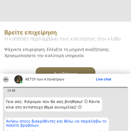
Βρείτε επιχείρηση
Η κατάταξη περιλαμβάνει τους καλύτερους στον κλάδο
Ψάχνετε επιχείρηση; Ελέγξτε τη μηχανή αναζήτησης.
Χρησιμοποιήστε την καλύτερη υπηρεσία
Αναζήτηση
ΑΕΤΟΊ των κτηνιάτρων
Live chat
23:48
Γεια σας. Χαίρομαι που θα σας βοηθήσω! 🙂 Κάντε
κλικ στο αντίστοιχο θέμα συνομιλίας! 🙂
Διοργανωτής της
Κατάταξη
Επικοινωνία
Ανήκω στους διακριθέντες και θέλω να παραλάβω το
κατάταξης
Διακριθέντες
Επικοινωνία
πακέτο βραβείων
BEAUTIFUL COMPANY
Λίστα όλων
Μονοπρόσωπη ΙΚΕ
των