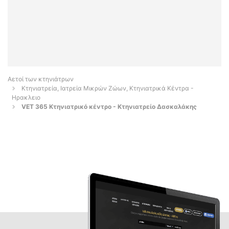
Αετοί των κτηνιάτρων
Κτηνιατρεία, Ιατρεία Μικρών Ζώων, Κτηνιατρικά Κέντρα -
Ηρακλειο
VET 365 Κτηνιατρικό κέντρο - Κτηνιατρείο Δασκαλάκης