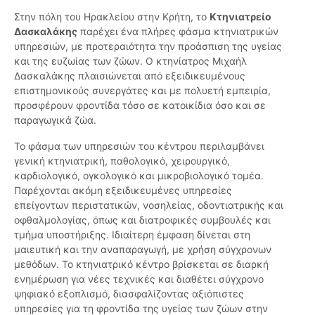
Στην πόλη του Ηρακλείου στην Κρήτη, το
Κτηνιατρείο
Δασκαλάκης
παρέχει ένα πλήρες φάσμα κτηνιατρικών
υπηρεσιών, με προτεραιότητα την προάσπιση της υγείας
και της ευζωίας των ζώων. Ο κτηνίατρος Μιχαήλ
Δασκαλάκης πλαισιώνεται από εξειδικευμένους
επιστημονικούς συνεργάτες και με πολυετή εμπειρία,
προσφέρουν φροντίδα τόσο σε κατοικίδια όσο και σε
παραγωγικά ζώα.
Το φάσμα των υπηρεσιών του κέντρου περιλαμβάνει
γενική κτηνιατρική, παθολογικό, χειρουργικό,
καρδιολογικό, ογκολογικό και μικροβιολογικό τομέα.
Παρέχονται ακόμη εξειδικευμένες υπηρεσίες
επείγοντων περιστατικών, νοσηλείας, οδοντιατρικής και
οφθαλμολογίας, όπως και διατροφικές συμβουλές και
τμήμα υποστήριξης. Ιδιαίτερη έμφαση δίνεται στη
μαιευτική και την αναπαραγωγή, με χρήση σύγχρονων
μεθόδων. Το κτηνιατρικό κέντρο βρίσκεται σε διαρκή
ενημέρωση για νέες τεχνικές και διαθέτει σύγχρονο
ψηφιακό εξοπλισμό, διασφαλίζοντας αξιόπιστες
υπηρεσίες για τη φροντίδα της υγείας των ζώων στην