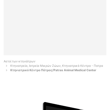
Αετοί των κτηνιάτρων
Κτηνιατρεία, Ιατρεία Μικρών Ζώων, Κτηνιατρικά Κέντρα - Πατρα
Κτηνιατρικό Κέντρο Πάτρας/Patras Animal Medical Center