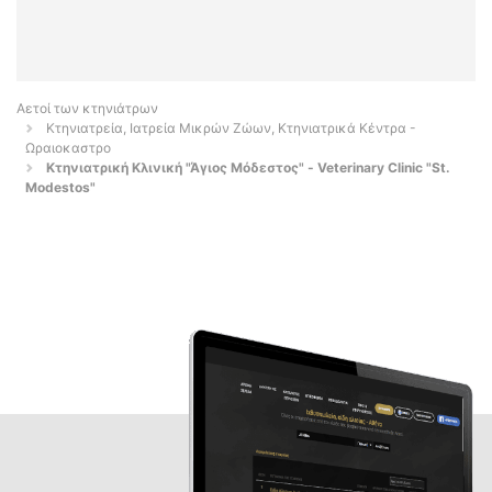
Αετοί των κτηνιάτρων
Κτηνιατρεία, Ιατρεία Μικρών Ζώων, Κτηνιατρικά Κέντρα -
Ωραιοκαστρο
Κτηνιατρική Κλινική "Άγιος Μόδεστος" - Veterinary Clinic "St.
Modestos"