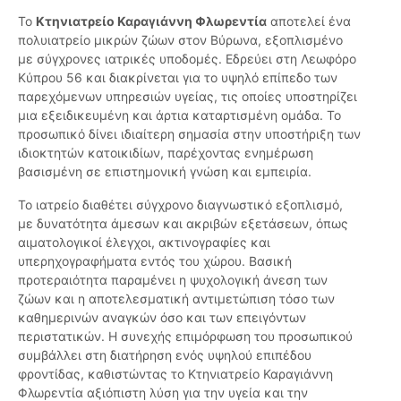
Το
Κτηνιατρείο Καραγιάννη Φλωρεντία
αποτελεί ένα
πολυιατρείο μικρών ζώων στον Βύρωνα, εξοπλισμένο
με σύγχρονες ιατρικές υποδομές. Εδρεύει στη Λεωφόρο
Κύπρου 56 και διακρίνεται για το υψηλό επίπεδο των
παρεχόμενων υπηρεσιών υγείας, τις οποίες υποστηρίζει
μια εξειδικευμένη και άρτια καταρτισμένη ομάδα. Το
προσωπικό δίνει ιδιαίτερη σημασία στην υποστήριξη των
ιδιοκτητών κατοικιδίων, παρέχοντας ενημέρωση
βασισμένη σε επιστημονική γνώση και εμπειρία.
Το ιατρείο διαθέτει σύγχρονο διαγνωστικό εξοπλισμό,
με δυνατότητα άμεσων και ακριβών εξετάσεων, όπως
αιματολογικοί έλεγχοι, ακτινογραφίες και
υπερηχογραφήματα εντός του χώρου. Βασική
προτεραιότητα παραμένει η ψυχολογική άνεση των
ζώων και η αποτελεσματική αντιμετώπιση τόσο των
καθημερινών αναγκών όσο και των επειγόντων
περιστατικών. Η συνεχής επιμόρφωση του προσωπικού
συμβάλλει στη διατήρηση ενός υψηλού επιπέδου
φροντίδας, καθιστώντας το Κτηνιατρείο Καραγιάννη
Φλωρεντία αξιόπιστη λύση για την υγεία και την