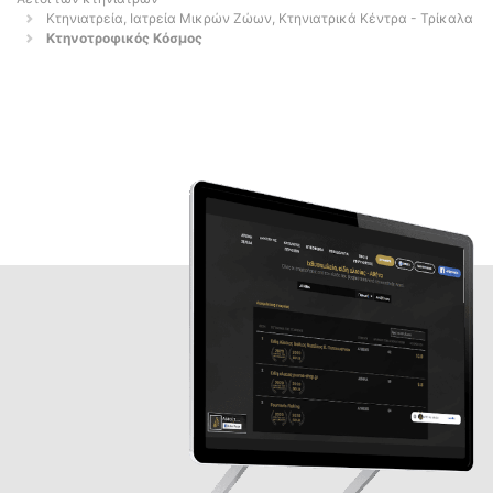
Κτηνιατρεία, Ιατρεία Μικρών Ζώων, Κτηνιατρικά Κέντρα - Τρίκαλα
Κτηνοτροφικός Κόσμος