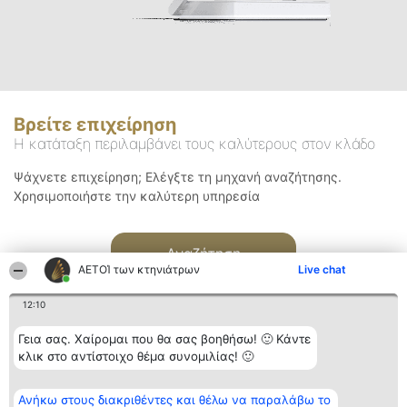
Βρείτε επιχείρηση
Η κατάταξη περιλαμβάνει τους καλύτερους στον κλάδο
Ψάχνετε επιχείρηση; Ελέγξτε τη μηχανή αναζήτησης.
Χρησιμοποιήστε την καλύτερη υπηρεσία
Αναζήτηση
ΑΕΤΟΊ των κτηνιάτρων
Live chat
12:10
Γεια σας. Χαίρομαι που θα σας βοηθήσω! 🙂 Κάντε
κλικ στο αντίστοιχο θέμα συνομιλίας! 🙂
Διοργανωτής της
Κατάταξη
Επικοινωνία
Ανήκω στους διακριθέντες και θέλω να παραλάβω το
κατάταξης
Διακριθέντες
Επικοινωνία