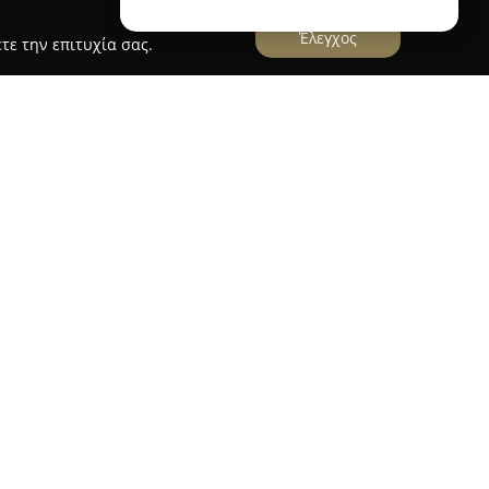
Έλεγχος
τε την επιτυχία σας.
ο Κωνσταντίνα Σούλη - Vet Care
αντίνα Σούλη - Vet Care
βρίσκεται στο Γαϊτάνι
σύγχρονο χώρο αφιερωμένο στη φροντίδα μικρών
 απαραίτητα μέσα για την παροχή ολοκληρωμένων
α. Η επιχείρηση εξειδικεύεται σε ευρύ φάσμα
ύ επιπέδου, οι οποίες καλύπτουν όλες τις
 ευζωία των ζώων, από λεπτομερείς ιατρικές
ελέγχους, μέχρι ακτινογραφίες και διάφορες
κτήρα.
ηρεσίες όπως στειρώσεις, εμβολιασμοί και