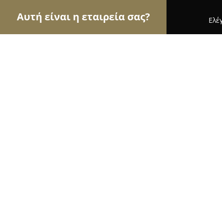
Αυτή είναι η εταιρεία σας?
Ελέ
Αετοί των κτηνιάτρων
Κτηνιατρεία, Ιατρεία Μι
Κτηνιατρικό Κέντρο Κωνσταντίνα Σο
10
(298)
Ζακυνθοσ, Γαϊτάνι
Εμφάνιση αριθμού τηλεφώνου