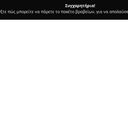
Συγχαρητήρια!
γξτε πώς μπορείτε να πάρετε το πακέτο βραβείων, για να απολαύσε
κρών Ζώων, Κτηνιατρικά Κέντρα - Ζακυνθοσ
Κτηνιατρικό Κέντρ
ύλη - Vet Care
Σχετικά με την εταιρεία:
Το
Κτηνιατρικό Κέντρο Κωνστ
Ζακύνθου και αποτελεί έναν 
ζώων, εξοπλισμένο με όλα τα
υπηρεσιών υγείας σε κατοικίδι
Δείτε περισσότερα >>
κτηνιατρικών υπηρεσιών υψηλο
ανάγκες για την υγεία και την
εξετάσεις και αιματολογικούς 
επεμβάσεις χειρουργικού χαρα
Επιπλέον, περιλαμβάνονται υπ