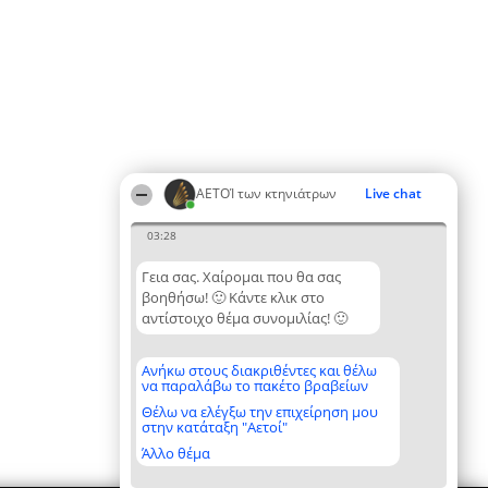
ΑΕΤΟΊ των κτηνιάτρων
Live chat
03:28
Γεια σας. Χαίρομαι που θα σας
βοηθήσω! 🙂 Κάντε κλικ στο
αντίστοιχο θέμα συνομιλίας! 🙂
Ανήκω στους διακριθέντες και θέλω
να παραλάβω το πακέτο βραβείων
Θέλω να ελέγξω την επιχείρηση μου
στην κατάταξη "Αετοί"
Άλλο θέμα