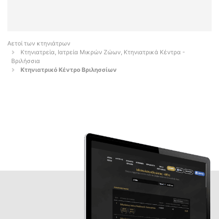
Αετοί των κτηνιάτρων
Κτηνιατρεία, Ιατρεία Μικρών Ζώων, Κτηνιατρικά Κέντρα -
Βριλήσσια
Κτηνιατρικό Κέντρο Βριλησσίων