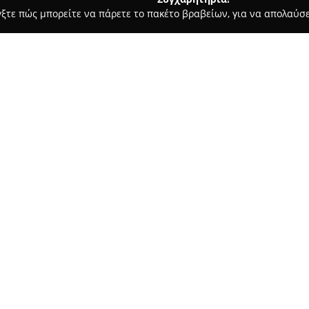
γξτε πώς μπορείτε να πάρετε το πακέτο βραβείων, για να απολαύσε
κρών Ζώων, Κτηνιατρικά Κέντρα - Θεσσαλονίκη
Ιατρείο Μικρώ
. Κοκόλη
Σχετικά με την εταιρεία:
Το κτηνιατρείο
Ιατρείο Μικρ
Θεσσαλονίκη, στην οδό Κασσάν
φροντίδας για την υγεία μικρ
ένα ευρύ φάσμα που περιλαμβά
Δείτε περισσότερα >>
εργαστηριακό έλεγχο όπως μικρ
και οδοντιατρικές υπηρεσίες γ
Ιδιαίτερο βάρος δίνεται στην
που καθιστά το ιατρείο σημαν
Εξοπλισμένο με σύγχρονες τεχν
διαγνωστικό έργο υψηλής ακρι