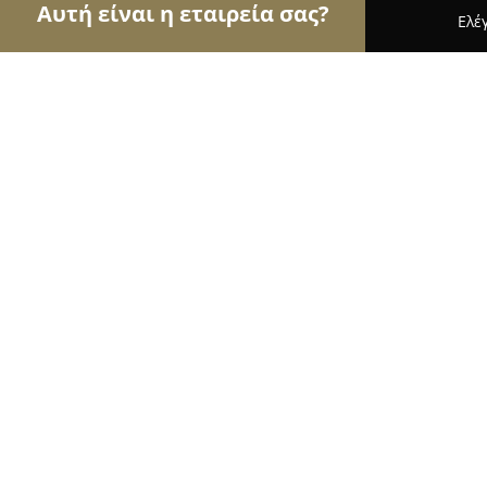
Αυτή είναι η εταιρεία σας?
Ελέ
Αετοί των κτηνιάτρων
Κτηνιατρεία, Ιατρεία Μι
Ιατρείο Μικρών Ζώων Αλεξάνδρα Ν
10
(123)
Θεσσαλονίκη, Thessaloníki
Εμφάνιση αριθμού τηλεφώνου