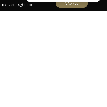
Έλεγχος
τε την επιτυχία σας.
ν Ζώων Αλεξάνδρα Ν. Κοκόλη
ών Ζώων Αλεξάνδρα Ν. Κοκόλη
βρίσκεται στη
δρου 77, και λειτουργεί ως πλήρες κέντρο
ών ζώων συντροφιάς. Οι υπηρεσίες καλύπτουν
νει παθολογικά και χειρουργικά περιστατικά,
οβιολογικές και ακτινολογικές εξετάσεις, καθώς
ια ζώα.
 παροχή πτηνοπαθολογικών υπηρεσιών, γεγονός
τικό σημείο για φροντίδα πτηνών στην περιοχή.
ολογίες, όπως είναι οι υπέρηχοι, παρέχει
βείας. Επιπρόσθετα, προσφέρονται υπηρεσίες