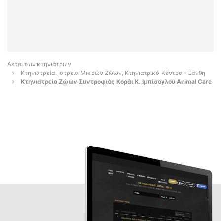
Αετοί των κτηνιάτρων
Κτηνιατρεία, Ιατρεία Μικρών Ζώων, Κτηνιατρικά Κέντρα - Ξάνθη
Κτηνιατρείο Ζώων Συντροφιάς Κοράι Κ. Ιμπίσογλου Animal Care