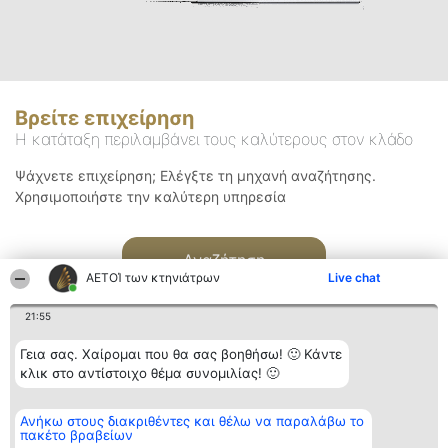
Βρείτε επιχείρηση
Η κατάταξη περιλαμβάνει τους καλύτερους στον κλάδο
Ψάχνετε επιχείρηση; Ελέγξτε τη μηχανή αναζήτησης.
Χρησιμοποιήστε την καλύτερη υπηρεσία
Αναζήτηση
ΑΕΤΟΊ των κτηνιάτρων
Live chat
21:55
Γεια σας. Χαίρομαι που θα σας βοηθήσω! 🙂 Κάντε
κλικ στο αντίστοιχο θέμα συνομιλίας! 🙂
Διοργανωτής της
Κατάταξη
Επικοινωνία
Ανήκω στους διακριθέντες και θέλω να παραλάβω το
κατάταξης
Διακριθέντες
Επικοινωνία
πακέτο βραβείων
BEAUTIFUL COMPANY
Λίστα όλων