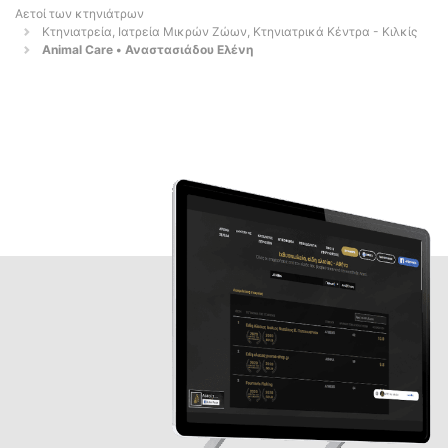
Αετοί των κτηνιάτρων
Κτηνιατρεία, Ιατρεία Μικρών Ζώων, Κτηνιατρικά Κέντρα - Κιλκίς
Animal Care • Αναστασιάδου Ελένη