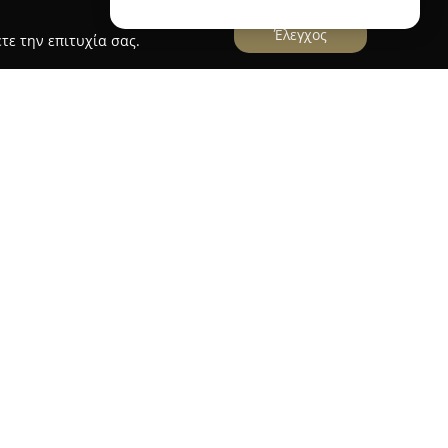
Έλεγχος
τε την επιτυχία σας.
ιο Ανδρεας Ι Καζωνης
νδρέας Ι. Καζώνης
έχει την έδρα του στο κέντρο
ινουπόλεως 32, και αποτελεί καθιερωμένο σημείο
κών που σχετίζονται με τη φροντίδα και την
ροχή πλήρους γκάμας κτηνιατρικών προϊόντων
επιλογές που στοχεύουν στη διασφάλιση της
ηνιατρικά φάρμακα για την πρόληψη και
 και εξειδικευμένα είδη και εργαλεία που
τες κατοικίδιων όσο και επαγγελματίες στον