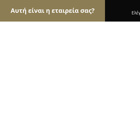
Αυτή είναι η εταιρεία σας?
Ελέ
Αετοί των κτηνιάτρων
Κτηνιατρεία, Ιατρεία Μι
Κτηνιατρικο Φαρμακειο Ανδρεας Ι
9.8
(64)
Ροδοσ, Κωνσταντινουπόλεως 32 , Ροδίνι
Εμφάνιση αριθμού τηλεφώνου