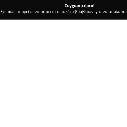
Συγχαρητήρια!
γξτε πώς μπορείτε να πάρετε το πακέτο βραβείων, για να απολαύσε
κρών Ζώων, Κτηνιατρικά Κέντρα - Ροδοσ
Κτηνιατρικο Φαρμακε
 Καζωνης
Σχετικά με την εταιρεία:
Το
Κτηνιατρικό Φαρμακείο Α
της Ρόδου, στην οδό Κωνσταντ
αναφοράς για την κάλυψη αναγ
υγεία ζώων. Εστιάζει στην πα
Δείτε περισσότερα >>
και υπηρεσιών, προσφέροντας 
ευημερίας των ζώων.
Στο κατάστημα διατίθενται κτ
αντιμετώπιση ασθενειών, καθώς
εξυπηρετούν τόσο τους ιδιοκτή