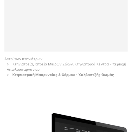
Αετοί των κτηνιάτρων
Κτηνιατρεία, Ιατρεία Μικρών Ζώων, Κτηνιατρικά Κέντρα - περιοχή
Αιτωλοακαρνανίας
Κτηνιατρική Μακρυνείας & Θέρμου - Χαλβαντζής Θωμάς