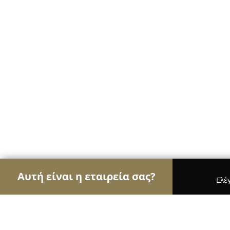
Αυτή είναι η εταιρεία σας?
Ελέ
Αετοί των κτηνιάτρων
Κτηνιατρεία, Ιατρεία Μι