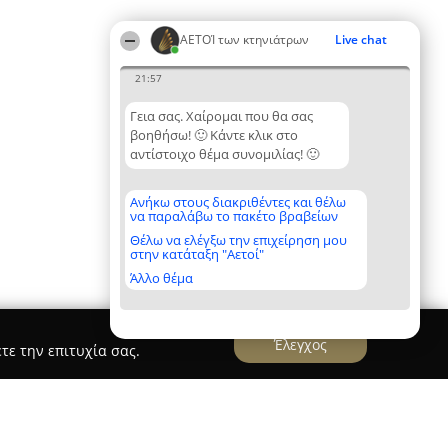
ΑΕΤΟΊ των κτηνιάτρων
Live chat
21:57
Γεια σας. Χαίρομαι που θα σας
βοηθήσω! 🙂 Κάντε κλικ στο
αντίστοιχο θέμα συνομιλίας! 🙂
Ανήκω στους διακριθέντες και θέλω
να παραλάβω το πακέτο βραβείων
Θέλω να ελέγξω την επιχείρηση μου
στην κατάταξη "Αετοί"
Άλλο θέμα
Έλεγχος
τε την επιτυχία σας.