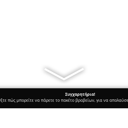
Συγχαρητήρια!
γξτε πώς μπορείτε να πάρετε το πακέτο βραβείων, για να απολαύσε
κρών Ζώων, Κτηνιατρικά Κέντρα - Νέα Σμύρνη
On Vets