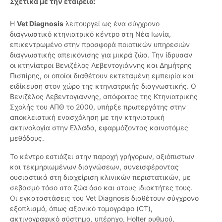
Σχετικά με την εταιρεία:
Η
Vet Diagnosis
λειτουργεί ως ένα σύγχρονο
διαγνωστικό κτηνιατρικό κέντρο στη Νέα Ιωνία,
επικεντρωμένο στην προσφορά ποιοτικών υπηρεσιών
διαγνωστικής απεικόνισης για μικρά ζώα. Την ίδρυσαν
οι κτηνίατροι Βενιζέλος Λεβεντογιάννης και Δημήτρης
Πισπίρης, οι οποίοι διαθέτουν εκτεταμένη εμπειρία και
ειδίκευση στον χώρο της κτηνιατρικής διαγνωστικής. Ο
Βενιζέλος Λεβεντογιάννης, απόφοιτος της Κτηνιατρικής
Σχολής του ΑΠΘ το 2000, υπήρξε πρωτεργάτης στην
αποκλειστική ενασχόληση με την κτηνιατρική
ακτινολογία στην Ελλάδα, εφαρμόζοντας καινοτόμες
μεθόδους.
Το κέντρο εστιάζει στην παροχή γρήγορων, αξιόπιστων
και τεκμηριωμένων διαγνώσεων, συνεισφέροντας
ουσιαστικά στη διαχείριση κλινικών περιστατικών, με
σεβασμό τόσο στα ζώα όσο και στους ιδιοκτήτες τους.
Οι εγκαταστάσεις του Vet Diagnosis διαθέτουν σύγχρονο
εξοπλισμό, όπως αξονικό τομογράφο (CT),
ακτινογραφικό σύστημα, υπέρηχο, Holter ρυθμού,