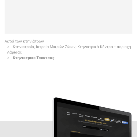
Αετοί των κτηνιάτρων
Κτηνιατρεία, Ιατρεία Μικρών Ζώων, Κτηνιατρικά Κέντρα - περιοχή
Λάρισας
Κτηνιατρειο Τσουτσας